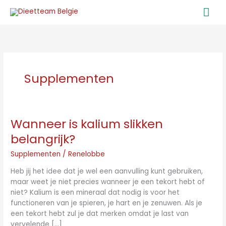
Ga
Ho
naar
de
inhoud
Supplementen
Wanneer is kalium slikken
Wanneer
is
belangrijk?
kalium
slikken
Supplementen
/
Renelobbe
belangrijk?
Heb jij het idee dat je wel een aanvulling kunt gebruiken,
maar weet je niet precies wanneer je een tekort hebt of
niet? Kalium is een mineraal dat nodig is voor het
functioneren van je spieren, je hart en je zenuwen. Als je
een tekort hebt zul je dat merken omdat je last van
vervelende […]