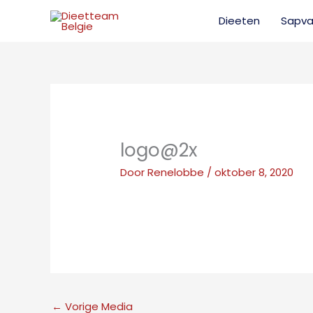
Ga
Dieeten
Sapva
naar
de
inhoud
logo@2x
Door
Renelobbe
/
oktober 8, 2020
←
Vorige Media