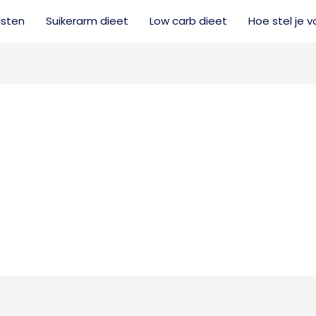
sten
Suikerarm dieet
Low carb dieet
Hoe stel je 