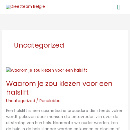
Ga
Ho
naar
de
inhoud
Uncategorized
Waarom
je
Waarom je zou kiezen voor een
zou
kiezen
halslift
voor
een
Uncategorized
/
Renelobbe
halslift
Een halslift is een cosmetische procedure die steeds vaker
wordt gekozen door mensen die ontevreden zijn over de
uitstraling van hun hals. Naarmate we ouder worden, kan
de huid in de hals slapper worden en kunnen er plooien of