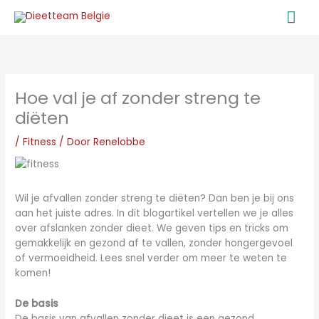
Ga
Ho
naar
de
inhoud
Hoe val je af zonder streng te
diëten
/
Fitness
/ Door
Renelobbe
Wil je afvallen zonder streng te diëten? Dan ben je bij ons
aan het juiste adres. In dit blogartikel vertellen we je alles
over afslanken zonder dieet. We geven tips en tricks om
gemakkelijk en gezond af te vallen, zonder hongergevoel
of vermoeidheid. Lees snel verder om meer te weten te
komen!
De basis
De basis van afvallen zonder dieet is een gezond,